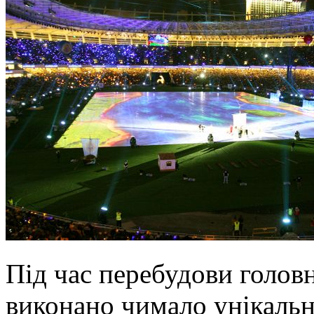
Під час перебудови головн
виконано чимало унікальн