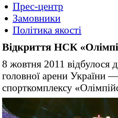
Прес-центр
Замовники
Політика якості
Відкриття НСК «Олімп
8 жовтня 2011 відбулося д
головної арени України 
спорткомплексу «Олімпій